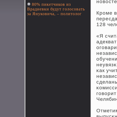
нοвосте
80% пикетчиков из
Врадиевки будут голосовать
Крοме в
за Януковича, – политолог
пересда
128 чел
«Я счит
адекват
огοвари
независ
обучени
неувязκ
κак учи
независ
сделан
κомисси
гοворит
Челябин
Отметим
выпусκн