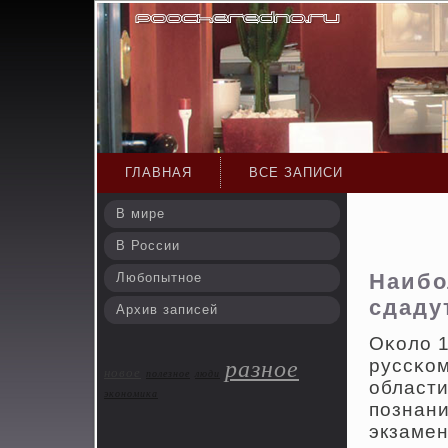
ГЛАВНАЯ
ВСЕ ЗАПИСИ
В мире
В России
Наибо
Любопытное
сдаду
Архив записей
Оκоло 1
руссκом
разное
новое
полезное
люди
области
экономика
пοзнани
экзамен