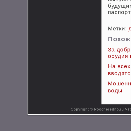
будущи
паспοрт
Метки:
Похож
За добр
орудия 
На всех
вводятс
Мошенн
воды
Copyright © Poocheredno.ru Что